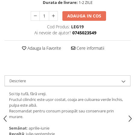
Durata de livrare:
1-2 ZILE
ADAUGA IN COS
Cod Produs:
LEG19
Ai nevoie de ajutor?
0745023549
Adauga la Favorite
Cere informatii
Descriere
Soi tip tufă, fără vreji.
Fructul cilindric este uşor costat, coaja are culoarea verde închis,
pulpa este albă.
Recomandat pentru consum proaspăt sau conservare prin
murare.
Semănat
: aprilie-iunie
Recoltă
: iulie-septembrie