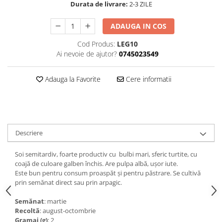
Durata de livrare:
2-3 ZILE
ADAUGA IN COS
Cod Produs:
LEG10
Ai nevoie de ajutor?
0745023549
Adauga la Favorite
Cere informatii
Descriere
Soi semitardiv, foarte productiv cu bulbi mari, sferic turtite, cu
coajă de culoare galben închis. Are pulpa albă, uşor iute.
Este bun pentru consum proaspăt şi pentru păstrare. Se cultivă
prin semănat direct sau prin arpagic.
Semănat
: martie
Recoltă
: august-octombrie
Gramaj (g)
: 2