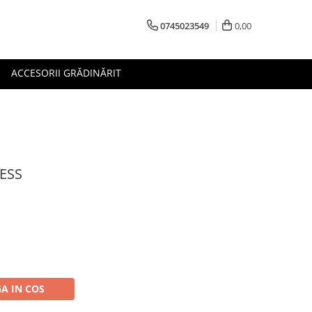
0745023549
0,00
ACCESORII GRĂDINĂRIT
TESS
A IN COS