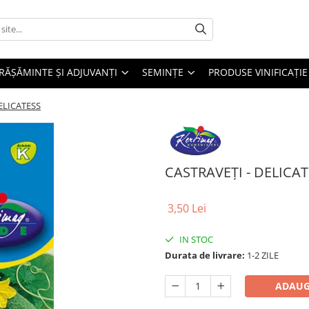
RĂȘĂMINTE ȘI ADJUVANȚI
SEMINȚE
PRODUSE VINIFICAȚIE
ELICATESS
CASTRAVEȚI - DELICA
3,50 Lei
IN STOC
Durata de livrare:
1-2 ZILE
ADAUG