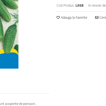
Cod Produs:
LEG8
Ai nevoie de
Adauga la Favorite
Cere 
sunt acoperite de peroșori.