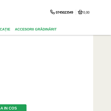
0745023549
0,00
ICAȚIE
ACCESORII GRĂDINĂRIT
A IN COS