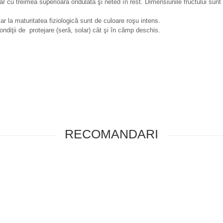
 iar cu treimea superioară ondulată şi neted în rest. Dimensiunile fructului su
ar la maturitatea fiziologică sunt de culoare roşu intens.
ondiţii de protejare (seră, solar) cât şi în câmp deschis.
RECOMANDARI