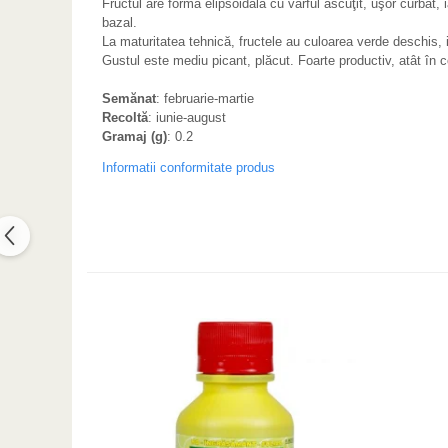
Fructul are formă elipsoidală cu vârful ascuţit, uşor curbat,
bazal.
La maturitatea tehnică, fructele au culoarea verde deschis, i
Gustul este mediu picant, plăcut. Foarte productiv, atât în c
Semănat
: februarie-martie
Recoltă
: iunie-august
Gramaj (g)
: 0.2
Informatii conformitate produs