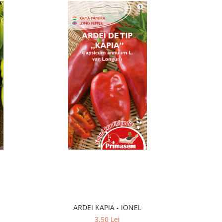
ARDEI KAPIA - IONEL
CAST
3,50 Lei