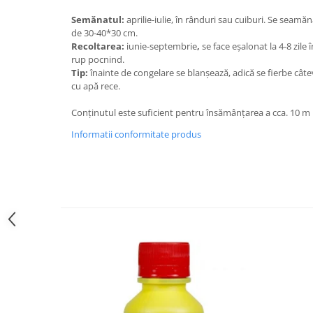
Semănatul:
aprilie-iulie, în rânduri sau cuiburi. Se seamă
de 30-40*30 cm.
Recoltarea:
iunie-septembrie
,
se face eșalonat la 4-8 zile 
rup pocnind.
Tip:
înainte de congelare se blanșează, adică se fierbe cât
cu apă rece.
Conținutul este suficient pentru însămânțarea a cca. 10 m li
Informatii conformitate produs