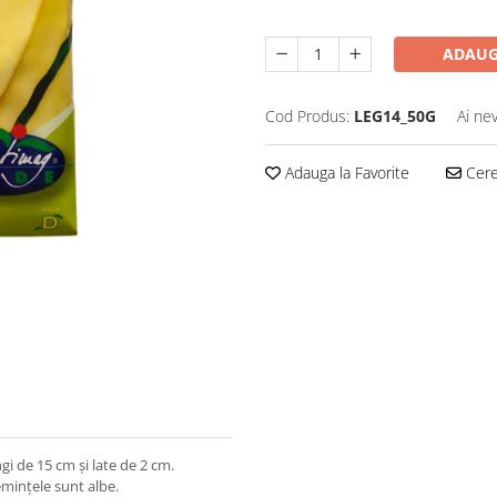
ADAUG
Cod Produs:
LEG14_50G
Ai ne
Adauga la Favorite
Cere 
gi de 15 cm și late de 2 cm.
emințele sunt albe.