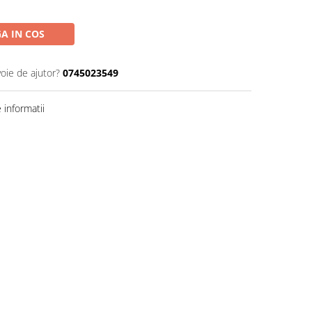
A IN COS
voie de ajutor?
0745023549
informatii