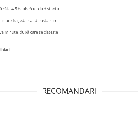
nă câte 4-5 boabe/cuib la distanța
în stare fragedă, când păstăile se
eva minute, după care se clătește
niari.
RECOMANDARI