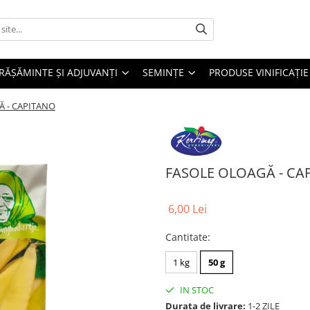
RĂȘĂMINTE ȘI ADJUVANȚI
SEMINȚE
PRODUSE VINIFICAȚIE
Ă - CAPITANO
FASOLE OLOAGĂ - CA
6,00 Lei
Cantitate
:
1 kg
50 g
IN STOC
Durata de livrare:
1-2 ZILE