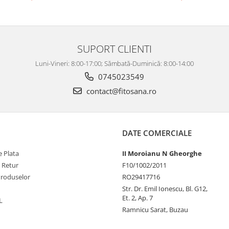
SUPORT CLIENTI
Luni-Vineri: 8:00-17:00; Sămbată-Duminică: 8:00-14:00
0745023549
contact@fitosana.ro
DATE COMERCIALE
 Plata
II Moroianu N Gheorghe
e Retur
F10/1002/2011
Produselor
RO29417716
Str. Dr. Emil Ionescu, Bl. G12,
Et. 2, Ap. 7
L
Ramnicu Sarat, Buzau