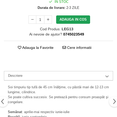
IN STOC
Durata de livrare:
2-3 ZILE
ADAUGA IN COS
Cod Produs:
LEG13
Ai nevoie de ajutor?
0745023549
Adauga la Favorite
Cere informatii
Descriere
Soi timpuriu tip tufă de 45 cm înălţime, cu păstăi mari de 12-13 cm
lungime, cilindrice.
Se poate cultiva succesiv. Se pretează pentru consum proaspăt şi
congelare.
Semănat
: aprilie-mai respectiv iunie-iulie
Recoltă
: iunie-septembrie