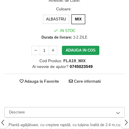
Amestec de Culori.
Culoare
:
ALBASTRU
MIX
IN STOC
Durata de livrare:
1-2 ZILE
ADAUGA IN COS
Cod Produs:
FLA19_MIX
Ai nevoie de ajutor?
0745023549
Adauga la Favorite
Cere informatii
Descriere
Plantă agăţătoare, cu creştere rapidă, cu tulpina înaltă de 2-4 m,cu