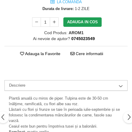
LA COMANDA
Durata de livrare:
1-2 ZILE
ADAUGA IN COS
Cod Produs:
AROM1
Ai nevoie de ajutor?
0745023549
Adauga la Favorite
Cere informatii
Descriere
Plantă anuală cu miros de piper. Tulpina este de 30-50 cm
înălţime, ramificată, cu flori albe sau roz.
Lăstarii cu flori și frunze se taie în perioada iulie-septembrie și se
folosesc la condimentarea mâncărurilor de carne, fasole sau
varză.
Ceaiul este bun pentru împotriva tusei și a balonării.
Semănat
: martie-aprilie