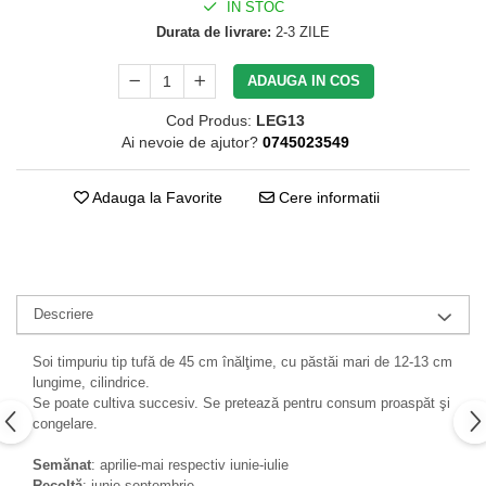
IN STOC
Durata de livrare:
2-3 ZILE
ADAUGA IN COS
Cod Produs:
LEG13
Ai nevoie de ajutor?
0745023549
Adauga la Favorite
Cere informatii
Descriere
Soi timpuriu tip tufă de 45 cm înălţime, cu păstăi mari de 12-13 cm
lungime, cilindrice.
Se poate cultiva succesiv. Se pretează pentru consum proaspăt şi
congelare.
Semănat
: aprilie-mai respectiv iunie-iulie
Recoltă
: iunie-septembrie