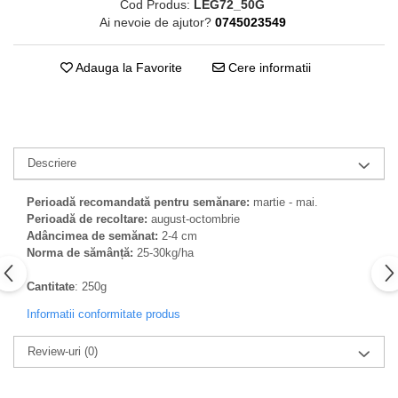
Cod Produs:
LEG72_50G
Ai nevoie de ajutor?
0745023549
Adauga la Favorite
Cere informatii
Descriere
Perioadă recomandată pentru semănare:
martie - mai.
Perioadă de recoltare:
august-octombrie
Adâncimea de semănat:
2-4 cm
Norma de sămânță:
25-30kg/ha
Cantitate
: 250g
Informatii conformitate produs
Review-uri
(0)