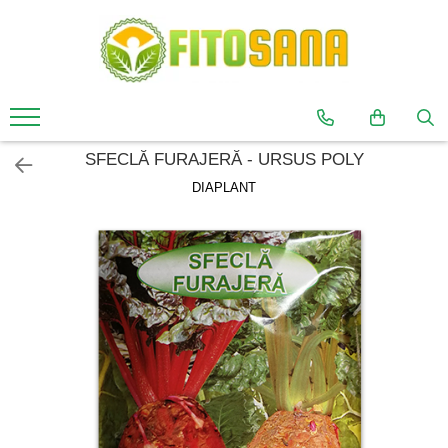
COMBATEREA BOLILOR ȘI DĂUNĂTORILOR
ÎNGRĂȘĂMINTE ȘI ADJUVANȚI
SEMINȚE
ERBICIDE
ADJUVANȚI
SEMINȚE LEGUME
FUNGICIDE
BIOSTIMULATORI
SEMINȚE DRAJATE
SFECLĂ FURAJERĂ - URSUS POLY
INSECTICIDE
ÎNGRĂȘĂMINTE
SEMINȚE PLANTE AROMATICE
DIAPLANT
ACARICIDE
SEMINȚE PLANTE AROMATICE
ANUALE
MOLUSCOCIDE
SEMINȚE PLANTE AROMATICE
PRODUSE SĂNĂTATE PUBLICĂ
PERENE
SEMINȚE FLORI
SEMINȚE FLORI ANUALE
SEMINȚE FLORI PERENE
SEMINȚE GAZON