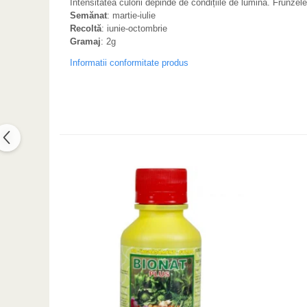
Intensitatea culorii depinde de condițiile de lumină. Frunzele
Semănat
: martie-iulie
Recoltă
: iunie-octombrie
Gramaj
: 2g
Informatii conformitate produs