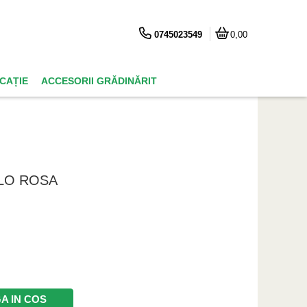
0745023549
0,00
ICAȚIE
ACCESORII GRĂDINĂRIT
LLO ROSA
A IN COS