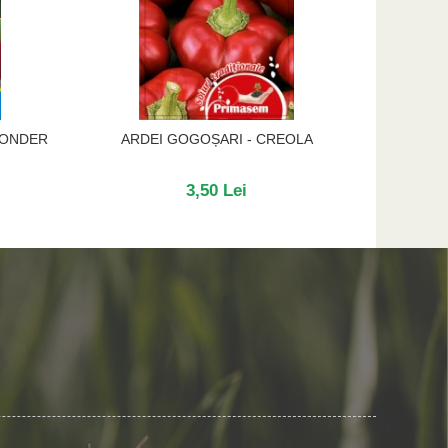
WONDER
ARDEI GOGOȘARI - CREOLA
A
3,50 Lei