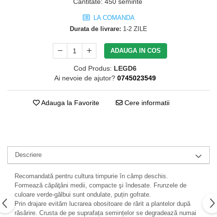
Cantitate
:
450 seminte
LA COMANDA
Durata de livrare:
1-2 ZILE
ADAUGA IN COS
Cod Produs:
LEGD6
Ai nevoie de ajutor?
0745023549
Adauga la Favorite
Cere informatii
Descriere
Recomandată pentru cultura timpurie în câmp deschis.
Formează căpăţâni medii, compacte şi îndesate. Frunzele de
culoare verde-gălbui sunt ondulate, puțin gofrate.
Prin drajare evităm lucrarea obositoare de rărit a plantelor după
răsărire. Crusta de pe suprafața semințelor se degradează numai