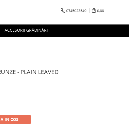
0745023549
0,00
ACCESORII GRĂDINĂRIT
UNZE - PLAIN LEAVED
A IN COS