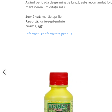
Având perioada de germinaţie lungă, este recomandat folos
menţinerea umidităţii solului.
Semănat
: martie-aprilie
Recoltă
: iunie-septembrie
Gramaj (g)
: 3
Informatii conformitate produs