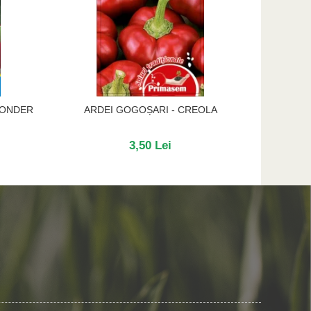
WONDER
ARDEI GOGOȘARI - CREOLA
A
3,50 Lei