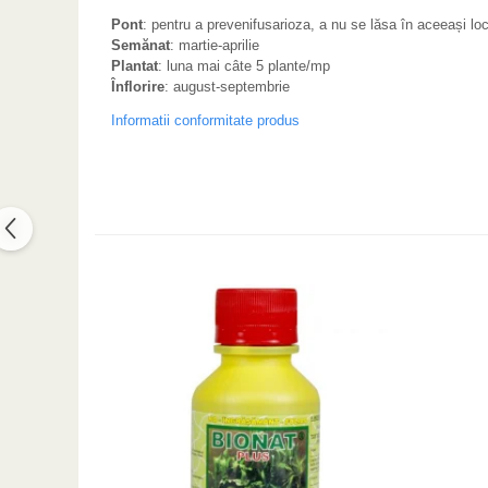
Pont
: pentru a prevenifusarioza, a nu se lăsa în aceeași loc
Semănat
: martie-aprilie
Plantat
: luna mai câte 5 plante/mp
Înflorire
: august-septembrie
Informatii conformitate produs