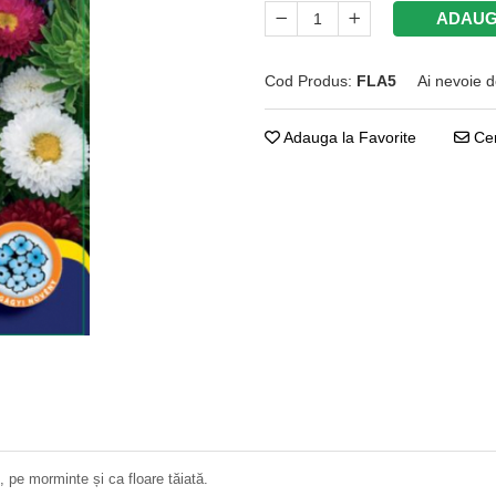
ADAUG
Cod Produs:
FLA5
Ai nevoie d
Adauga la Favorite
Cer
, pe morminte și ca floare tăiată.