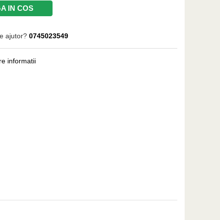
A IN COS
e ajutor?
0745023549
e informatii