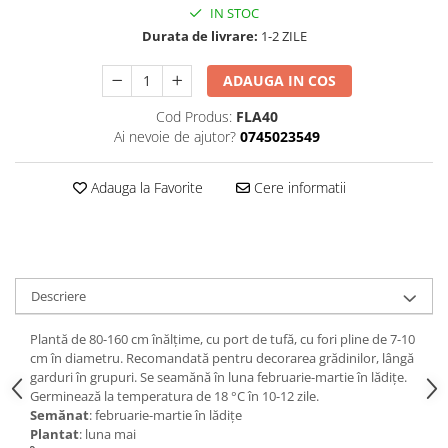
IN STOC
Durata de livrare:
1-2 ZILE
ADAUGA IN COS
Cod Produs:
FLA40
Ai nevoie de ajutor?
0745023549
Adauga la Favorite
Cere informatii
Descriere
Plantă de 80-160 cm înălţime, cu port de tufă, cu fori pline de 7-10
cm în diametru. Recomandată pentru decorarea grădinilor, lângă
garduri în grupuri. Se seamănă în luna februarie-martie în lădiţe.
Germinează la temperatura de 18 °C în 10-12 zile.
Semănat
: februarie-martie în lădiţe
Plantat
: luna mai