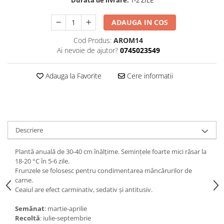
ADAUGA IN COS
Cod Produs:
AROM14
Ai nevoie de ajutor?
0745023549
Adauga la Favorite
Cere informatii
Descriere
Plantă anuală de 30-40 cm înălţime. Seminţele foarte mici răsar la
18-20 °C în 5-6 zile.
Frunzele se folosesc pentru condimentarea mâncărurilor de
carne.
Ceaiul are efect carminativ, sedativ şi antitusiv.
Semănat
: martie-aprilie
Recoltă
: iulie-septembrie