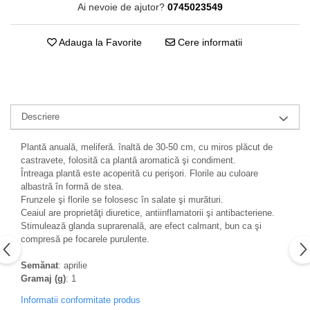
Ai nevoie de ajutor?
0745023549
Adauga la Favorite
Cere informatii
Descriere
Plantă anuală, meliferă. înaltă de 30-50 cm, cu miros plăcut de
castravete, folosită ca plantă aromatică şi condiment.
Întreaga plantă este acoperită cu perişori. Florile au culoare
albastră în formă de stea.
Frunzele şi florile se folosesc în salate şi murături.
Ceaiul are proprietăţi diuretice, antiinflamatorii şi antibacteriene.
Stimulează glanda suprarenală, are efect calmant, bun ca şi
compresă pe focarele purulente.
Semănat
: aprilie
Gramaj (g)
: 1
Informatii conformitate produs