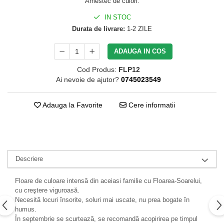
Amestec de culori.
IN STOC
Durata de livrare:
1-2 ZILE
ADAUGA IN COS
Cod Produs:
FLP12
Ai nevoie de ajutor?
0745023549
Adauga la Favorite
Cere informatii
Descriere
Floare de culoare intensă din aceiasi familie cu Floarea-Soarelui,
cu creştere viguroasă.
Necesită locuri însorite, soluri mai uscate, nu prea bogate în
humus.
În septembrie se scurtează, se recomandă acopirirea pe timpul