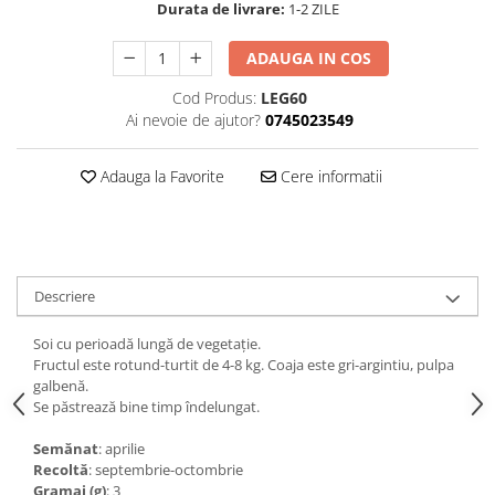
Durata de livrare:
1-2 ZILE
ADAUGA IN COS
Cod Produs:
LEG60
Ai nevoie de ajutor?
0745023549
Adauga la Favorite
Cere informatii
Descriere
Soi cu perioadă lungă de vegetaţie.
Fructul este rotund-turtit de 4-8 kg. Coaja este gri-argintiu, pulpa
galbenă.
Se păstrează bine timp îndelungat.
Semănat
: aprilie
Recoltă
: septembrie-octombrie
Gramaj (g)
: 3