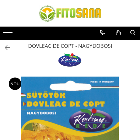
COMBATEREA BOLILOR ȘI DĂUNĂTORILOR
ÎNGRĂȘĂMINTE ȘI ADJUVANȚI
SEMINȚE
ERBICIDE
ADJUVANȚI
SEMINȚE LEGUME
FUNGICIDE
BIOSTIMULATORI
SEMINȚE DRAJATE
DOVLEAC DE COPT - NAGYDOBOSI
INSECTICIDE
ÎNGRĂȘĂMINTE
SEMINȚE PLANTE AROMATICE
ACARICIDE
SEMINȚE PLANTE AROMATICE
ANUALE
MOLUSCOCIDE
SEMINȚE PLANTE AROMATICE
PRODUSE SĂNĂTATE PUBLICĂ
PERENE
NOU
SEMINȚE FLORI
SEMINȚE FLORI ANUALE
SEMINȚE FLORI PERENE
SEMINȚE GAZON