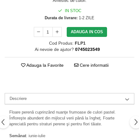
Amestec de culori.
IN STOC
Durata de livrare:
1-2 ZILE
ADAUGA IN COS
Cod Produs:
FLP1
Ai nevoie de ajutor?
0745023549
Adauga la Favorite
Cere informatii
Descriere
Floare perenă cuprinzând nuanţe frumoase de culori pastel.
Înfloreşte abundent din mijlocul verii până la îngheţ. Foarte
apreciată pentru straturi perene şi pentru flori tăiate.
Semănat
: iunie-iulie