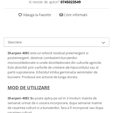
Ai nevoie de ajutor?
0745023549
Adauga la Favorite
Cere informatii
Descriere
Sharpen 40EC
este un erbicid rezidual preemergent si
postemergent, destinat combaterii buruienilor
monocotiledonate si unele dicotiledonate din culturile agricole.
Este absorbit prin varfurile de crestere ale hipocotilului sau al
partii supraterane. Erbicidul inhiba germinatia semintelor de
buruieni. Produsul are actiune de lunga durata.
MOD DE UTILIZARE
Sharpen 40EC S
e poate aplica pe sol in 3 moduri: inainte de
semanat urmat de o usoara incorporare, dupa semanat inainte
de rasarirea culturii si a buruienilor, fara a fi incorporat sau dupa
rasarirea culturii.