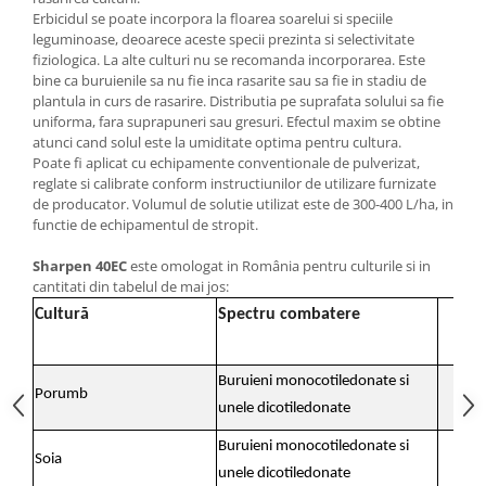
Erbicidul se poate incorpora la floarea soarelui si speciile
leguminoase, deoarece aceste specii prezinta si selectivitate
fiziologica. La alte culturi nu se recomanda incorporarea. Este
bine ca buruienile sa nu fie inca rasarite sau sa fie in stadiu de
plantula in curs de rasarire. Distributia pe suprafata solului sa fie
uniforma, fara suprapuneri sau gresuri. Efectul maxim se obtine
atunci cand solul este la umiditate optima pentru cultura.
Poate fi aplicat cu echipamente conventionale de pulverizat,
reglate si calibrate conform instructiunilor de utilizare furnizate
de producator. Volumul de solutie utilizat este de 300-400 L/ha, in
functie de echipamentul de stropit.
Sharpen 40EC
este omologat in România pentru culturile si in
cantitati din tabelul de mai jos:
Cultură
Spectru combatere
D
(l
Buruieni monocotiledonate si
Porumb
3,3
unele dicotiledonate
Buruieni monocotiledonate si
Soia
3,3
unele dicotiledonate