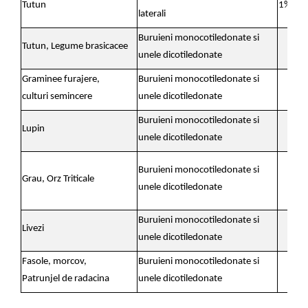
Tutun
1% (50
laterali
Buruieni monocotiledonate si
Tutun, Legume brasicacee
3,3
unele dicotiledonate
Graminee furajere,
Buruieni monocotiledonate si
3,3
culturi semincere
unele dicotiledonate
Buruieni monocotiledonate si
Lupin
3,3
unele dicotiledonate
Buruieni monocotiledonate si
Grau, Orz Triticale
3.3
unele dicotiledonate
Buruieni monocotiledonate si
Livezi
4.
unele dicotiledonate
Fasole, morcov,
Buruieni monocotiledonate si
3,3
Patrunjel de radacina
unele dicotiledonate