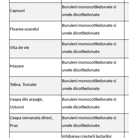
Buruieni monocotiledonate si
Capsuni
3.3
unele dicotiledonate
Buruieni monocotiledonate si
Floarea soarelui
4
unele dicotiledonate
Buruieni monocotiledonate si
Vita de vie
4,
unele dicotiledonate
Buruieni monocotiledonate si
Mazare
4
unele dicotiledonate
Buruieni monocotiledonate si
Telina, Tomate
3,3
unele dicotiledonate
Ceapa din arpagic,
Buruieni monocotiledonate si
3,3
Usturoi
unele dicotiledonate
Ceapa semanata direct,
Buruieni monocotiledonate si
3,3
Praz
unele dicotiledonate
Inhibarea cresterii lastarilor