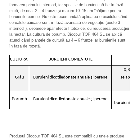
formarea primului internod, iar speciile de buruieni să fie în fază
mică, de cca. 2 – 4 frunze și maxim 10–15 cm înălţime pentru
buruienile perene. Nu este recomandată aplicarea erbicidului când
cerealele păioase sunt în fază avansată de vegetaţie (peste 3
internodii), deoarece apar efecte fitotoxice, cu reducerea producţiei
la hectar. La cultura de porumb, Dicopur TOP 464 SL se aplică
atunci când plantele de cultură au 4 – 6 frunze iar buruienile sunt
în faza de rozetă.
CULTURA
BURUIENI COMBĂTUTE
0,8 – 1,
Grâu
Buruieni dicotiledonate anuale şi perene
se aplică 
1,
Porumb
Buruieni dicotiledonate anuale şi perene
buruienile di
Produsul Dicopur TOP 464 SL este compatibil cu unele produse