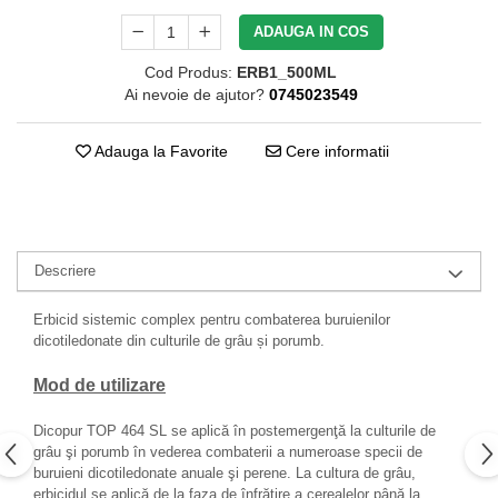
ADAUGA IN COS
Cod Produs:
ERB1_500ML
Ai nevoie de ajutor?
0745023549
Adauga la Favorite
Cere informatii
Descriere
Erbicid sistemic complex pentru combaterea buruienilor
dicotiledonate din culturile de grâu și porumb.
Mod de utilizare
Dicopur TOP 464 SL se aplică în postemergenţă la culturile de
grâu şi porumb în vederea combaterii a numeroase specii de
buruieni dicotiledonate anuale şi perene. La cultura de grâu,
erbicidul se aplică de la faza de înfrăţire a cerealelor până la