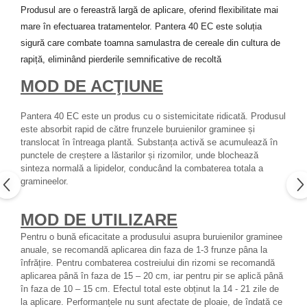
Produsul are o fereastră largă de aplicare, oferind flexibilitate mai
mare în efectuarea tratamentelor. Pantera 40 EC este soluția
sigură care combate toamna samulastra de cereale din cultura de
rapiță, eliminând pierderile semnificative de recoltă
MOD DE ACŢIUNE
Pantera 40 EC este un produs cu o sistemicitate ridicată. Produsul
este absorbit rapid de către frunzele buruienilor graminee și
translocat în întreaga plantă. Substanța activă se acumulează în
punctele de creștere a lăstarilor și rizomilor, unde blochează
sinteza normală a lipidelor, conducând la combaterea totala a
gramineelor.
MOD DE UTILIZARE
Pentru o bună eficacitate a produsului asupra buruienilor graminee
anuale, se recomandă aplicarea din faza de 1-3 frunze pâna la
înfrățire. Pentru combaterea costreiului din rizomi se recomandă
aplicarea până în faza de 15 – 20 cm, iar pentru pir se aplică până
în faza de 10 – 15 cm. Efectul total este obținut la 14 - 21 zile de
la aplicare. Performanțele nu sunt afectate de ploaie, de îndată ce