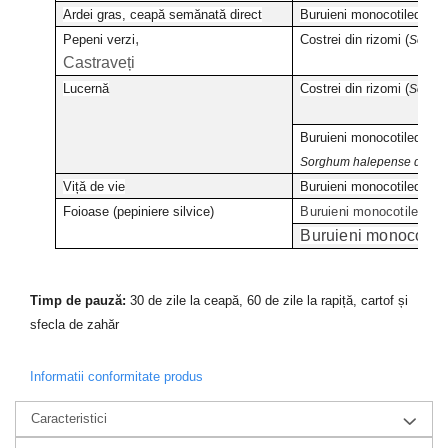
Ardei gras, ceapă semănată direct
Buruieni monocotiledonat
,
Pepeni verzi
Costrei din rizomi (
Sorgh
Castraveți
Lucernă
Costrei din rizomi (
Sorgh
Buruieni monocotiledonat
Sorghum halepense din s
Viță de vie
Buruieni monocotiledonat
Foioase (pepiniere silvice)
Buruieni monocotiledona
Buruieni monocotil
Timp de pauz
ă:
30 de zile la ceapă, 60 de zile la rapiță, cartof și
sfecla de zahăr
Informatii conformitate produs
Caracteristici