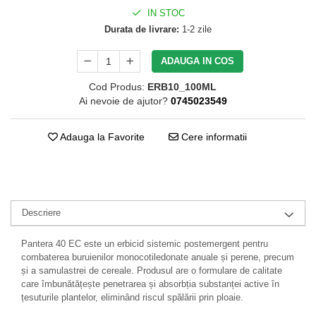
IN STOC
Durata de livrare:
1-2 zile
ADAUGA IN COS
Cod Produs:
ERB10_100ML
Ai nevoie de ajutor?
0745023549
Adauga la Favorite
Cere informatii
Descriere
Pantera 40 EC este un erbicid sistemic postemergent pentru
combaterea buruienilor monocotiledonate anuale și perene, precum
și a samulastrei de cereale. Produsul are o formulare de calitate
care îmbunătățește penetrarea și absorbția substanței active în
țesuturile plantelor, eliminând riscul spălării prin ploaie.