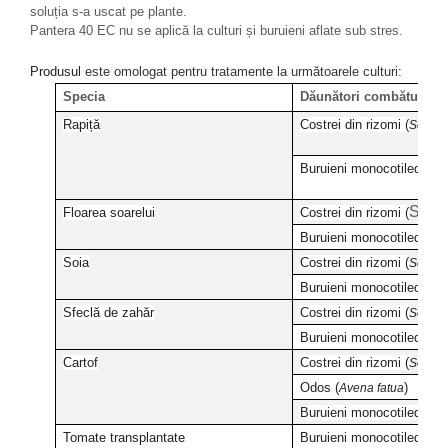
soluția s-a uscat pe plante.
Pantera 40 EC nu se aplică la culturi și buruieni aflate sub stres.
Produsul
este omologat pentru tratamente la următoarele culturi:
Specia
Dăunători combătuţi
Rapiță
Costrei din rizomi (
Sorgh
Buruieni monocotiledonate
Sorg
Floarea soarelui
Costrei din rizomi (
Buruieni monocotiledonat
Soia
Costrei din rizomi (
Sorgh
Buruieni monocotiledonat
Sfeclă de zahăr
Costrei din rizomi (
Sorgh
Buruieni monocotiledonat
Cartof
Costrei din rizomi (
Sorgh
Odos (
)
Avena fatua
Buruieni monocotiledonat
Tomate transplantate
Buruieni monocotiledonat