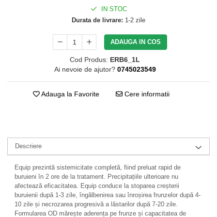
IN STOC
Durata de livrare:
1-2 zile
ADAUGA IN COS
Cod Produs:
ERB6_1L
Ai nevoie de ajutor?
0745023549
Adauga la Favorite
Cere informatii
Descriere
Equip prezintă sistemicitate completă, fiind preluat rapid de
buruieni în 2 ore de la tratament. Precipitațiile ulterioare nu
afectează eficacitatea. Equip conduce la stoparea creșterii
buruienii după 1-3 zile, îngălbenirea sau înroșirea frunzelor după 4-
10 zile și necrozarea progresivă a lăstarilor după 7-20 zile.
Formularea OD mărește aderența pe frunze și capacitatea de