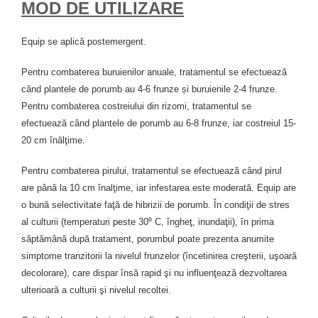
MOD DE UTILIZARE
Equip se aplică postemergent.
Pentru combaterea buruienilor anuale, tratamentul se efectuează
când plantele de porumb au 4-6 frunze și buruienile 2-4 frunze.
Pentru combaterea costreiului din rizomi, tratamentul se
efectuează când plantele de porumb au 6-8 frunze, iar costreiul 15-
20 cm înălţime.
Pentru combaterea pirului, tratamentul se efectuează când pirul
are până la 10 cm înalţime, iar infestarea este moderată. Equip are
o bună selectivitate faţă de hibrizii de porumb. În condiţii de stres
al culturii (temperaturi peste 30⁰ C, îngheţ, inundaţii), în prima
săptămână după tratament, porumbul poate prezenta anumite
simptome tranzitorii la nivelul frunzelor (încetinirea creşterii, uşoară
decolorare), care dispar însă rapid şi nu influenţează dezvoltarea
ulterioară a culturii şi nivelul recoltei.