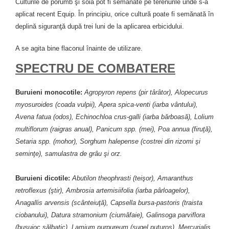
Culturile de porumb şi soia pot fi semănate pe terenurile unde s-a
aplicat recent Equip. În principiu, orice cultură poate fi semănată în
deplină siguranţă după trei luni de la aplicarea erbicidului.
A se agita bine flaconul înainte de utilizare.
SPECTRU DE COMBATERE
Buruieni monocotile:
Agropyron repens (pir târâtor), Alopecurus
myosuroides (coada vulpii), Apera spica-venti (iarba vântului),
Avena fatua (odos), Echinochloa crus-galli (iarba bărboasă), Lolium
multiflorum (raigras anual), Panicum spp. (mei), Poa annua (firuţă),
Setaria spp. (mohor), Sorghum halepense (costrei din rizomi şi
seminţe), samulastra de grâu şi orz.
Buruieni dicotile:
Abutilon theophrasti (teişor), Amaranthus
retroflexus (ştir), Ambrosia artemisiifolia (iarba pârloagelor),
Anagallis arvensis (scânteiuţă), Capsella bursa-pastoris (traista
ciobanului), Datura stramonium (ciumăfaie), Galinsoga parviflora
(busuioc sălbatic), Lamium purpureum (sugel puturos), Mercurialis