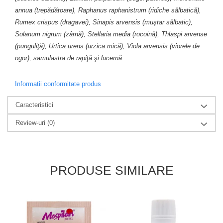
annua (trepădătoare), Raphanus raphanistrum (ridiche sălbatică),
Rumex crispus (dragavei), Sinapis arvensis (muştar sălbatic),
Solanum nigrum (zârnă), Stellaria media (rocoină), Thlaspi arvense
(punguliţă), Urtica urens (urzica mică), Viola arvensis (viorele de
ogor), samulastra de rapiţă şi lucernă.
Informatii conformitate produs
Caracteristici
Review-uri
(0)
PRODUSE SIMILARE