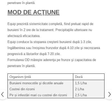
penetrare în plantă.
MOD DE ACŢIUNE
Equip prezintă sistemicitate completă, fiind preluat rapid de
buruieni în 2 ore de la tratament. Precipitaţiile ulterioare nu
afectează eficacitatea.
Equip conduce la stoparea creşterii buruienii după 1-3 zile,
îngălbenirea sau înroşirea frunzelor după 4-10 zile şi necrozarea
progresivă a lăstarilor după 7-20 zile.
Formularea OD măreşte aderenţa pe frunze şi capacitatea de
penetrare în plantă.
Organism ţintă
Doză
Buruieni monocotile şi dicotile anuale
1,5 L/ha
Costrei din rizomi
2 L/ha
Pir și infestări mari cu costrei din rizomi
2,5 L/ha