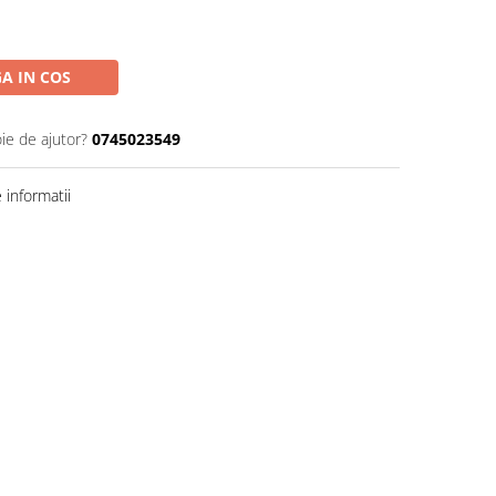
A IN COS
ie de ajutor?
0745023549
informatii