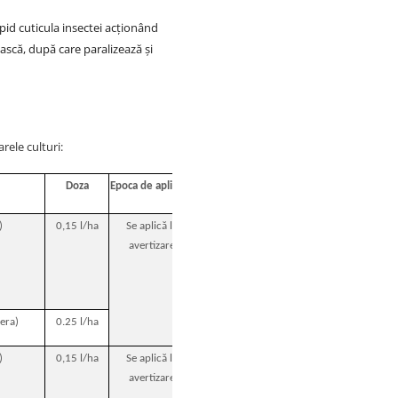
id cuticula insectei acţionând
ască, după care paralizează şi
ele culturi:
Doza
Epoca de aplicare
Timp de pauză până la
recoltare
)
0,15 l/ha
Se aplică la
7 zile
avertizare
fera)
0.25 l/ha
)
0,15 l/ha
Se aplică la
21 de zile
avertizare