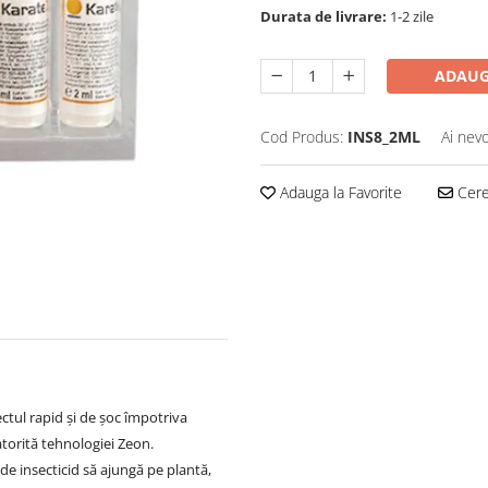
Durata de livrare:
1-2 zile
ADAUG
Cod Produs:
INS8_2ML
Ai nevo
Adauga la Favorite
Cere 
ctul rapid și de șoc împotriva
atorită tehnologiei Zeon.
e insecticid să ajungă pe plantă,