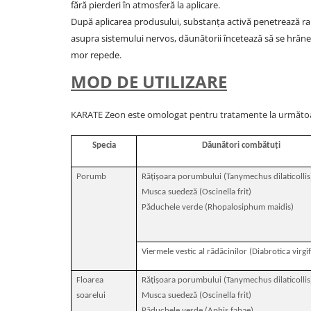
fără pierderi în atmosferă la aplicare.
După aplicarea produsului, substanţa activă penetrează rap
asupra sistemului nervos, dăunătorii încetează să se hrăne
mor repede.
MOD DE UTILIZARE
KARATE Zeon este omologat pentru tratamente la următoar
Specia
Dăunători combătuţi
Porumb
Răţișoara porumbului (Tanymechus dilaticollis
Musca suedeză (Oscinella frit)
Păduchele verde (Rhopalosiphum maidis)
Viermele vestic al rădăcinilor (Diabrotica virgi
Floarea
Răţișoara porumbului (Tanymechus dilaticollis
soarelui
Musca suedeză (Oscinella frit)
Păduchele verde (Aphis fabae)