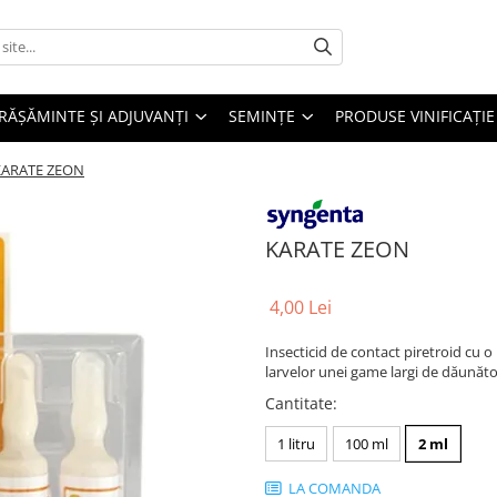
RĂȘĂMINTE ȘI ADJUVANȚI
SEMINȚE
PRODUSE VINIFICAȚIE
KARATE ZEON
KARATE ZEON
4,00 Lei
Insecticid de contact piretroid cu o
larvelor unei game largi de dăunăto
Cantitate
:
1 litru
100 ml
2 ml
LA COMANDA