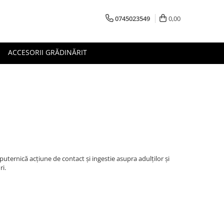
0745023549
0,00
ACCESORII GRĂDINĂRIT
 puternică acţiune de contact şi ingestie asupra adulților și
ri.