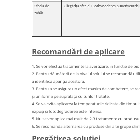
Sfecla de
Gărgărița sfeclei (Bothynoderes punctiventris)
zahăr
Recomandări de aplicare
1. Se vor efectua tratamente la avertizare, în funcţie de bio
2. Pentru dăunătorii de la nivelul solului se recomandă uti
a
identifica apariţia acestora.
3. Pentru a se asigura un efect maxim de combatere, se r
și uniformă pe suprafaţa culturilor tratate.
4. Se va evita aplicarea la temperaturile ridicate din timpul
expuși și fotodegradarea este intensă.
5. Nu se vor aplica mai mult de 2-3 tratamente cu produsu
6. Se recomandă alternarea cu produse din alte grupe chim
Pregătirea soluţiei