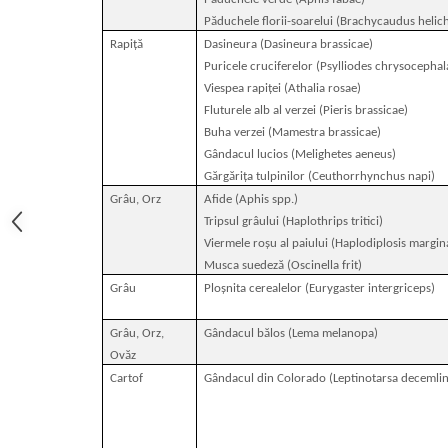
Păduchele florii-soarelui (Brachycaudus helich
Rapiţă
Dasineura (Dasineura brassicae)
Puricele cruciferelor (Psylliodes chrysocephal
Viespea rapiţei (Athalia rosae)
Fluturele alb al verzei (Pieris brassicae)
Buha verzei (Mamestra brassicae)
Gândacul lucios (Melighetes aeneus)
Gărgărița tulpinilor (Ceuthorrhynchus napi)
Grâu, Orz
Afide (Aphis spp.)
Tripsul grâului (Haplothrips tritici)
Viermele roșu al paiului (Haplodiplosis margin
Musca suedeză (Oscinella frit)
Grâu
Ploșnita cerealelor (Eurygaster intergriceps)
Grâu, Orz,
Gândacul bălos (Lema melanopa)
Ovăz
Cartof
Gândacul din Colorado (Leptinotarsa decemlin