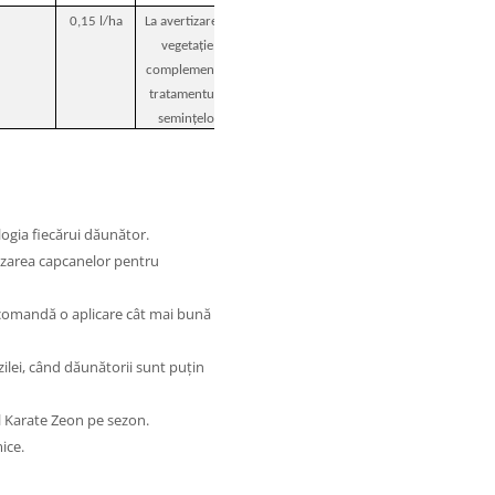
0,15 l/ha
La avertizare în
vegetație,
complementar
tratamentului
semințelor
logia fiecărui dăunător.
lizarea capcanelor pentru
ecomandă o aplicare cât
mai bună
 zilei, când dăunătorii sunt
puţin
l Karate Zeon pe sezon.
ice.