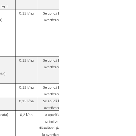
rysi)
0,15 l/ha
Se aplică la
35 de zile
a)
avertizare
0,15 l/ha
Se aplică la
30 de zile
avertizare
ata)
0,15 l/ha
Se aplică la
avertizare
0,15 l/ha
Se aplică la
avertizare
eata)
0,2 l/ha
La apariţia
14 zile
primilor
dăunători și/sau
la avertizare