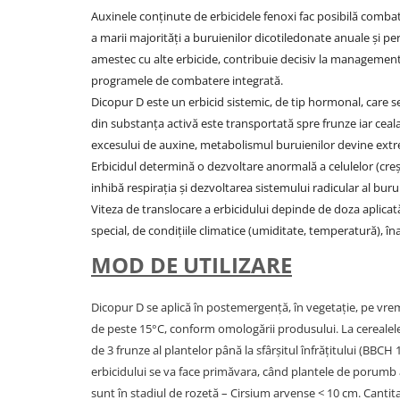
Auxinele conţinute de erbicidele fenoxi fac posibilă combat
a marii majorităţi a buruienilor dicotiledonate anuale și per
amestec cu alte erbicide, contribuie decisiv la managementu
programele de combatere integrată.
Dicopur D este un erbicid sistemic, de tip hormonal, care s
din substanţa activă este transportată spre frunze iar ceala
excesului de auxine, metabolismul buruienilor devine extre
Erbicidul determină o dezvoltare anormală a celulelor (cre
inhibă respiraţia și dezvoltarea sistemului radicular al burui
Viteza de translocare a erbicidului depinde de doza aplicată,
special, de condiţiile climatice (umiditate, temperatură), î
MOD DE UTILIZARE
Dicopur D se aplică în postemergenţă, în vegetaţie, pe vr
de peste 15°C, conform omologării produsului. La cerealele 
de 3 frunze al plantelor până la sfârșitul înfrățitului (BBC
erbicidului se va face primăvara, când plantele de porumb a
sunt în stadiul de rozetă – Cirsium arvense < 10 cm. Canti