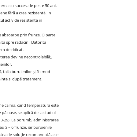
erea cu succes, de peste 50 ani,
ene fără a crea rezistenţă. În
l activ de rezistenţă în
e absoarbe prin frunze. O parte
ltă spre rădăcini. Datorită
m de ridicat.
șterea devine necontrolabilă),
enilor.
 talia buruienilor şi, în mod
nainte şi după tratament.
eme calmă, când temperatura este
păioase, se aplică de la stadiul
H 13-29). La porumb, administrarea
u 3 – 6 frunze, iar buruienile
tatea de soluţie recomandată a se