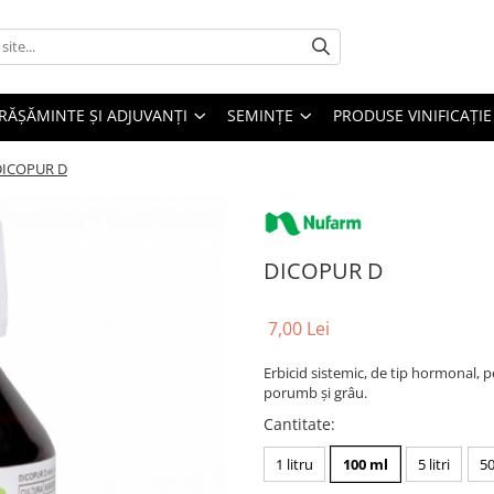
RĂȘĂMINTE ȘI ADJUVANȚI
SEMINȚE
PRODUSE VINIFICAȚIE
DICOPUR D
DICOPUR D
7,00 Lei
Erbicid sistemic, de tip hormonal, 
porumb și grâu.
Cantitate
:
1 litru
100 ml
5 litri
50