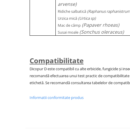
arvense)
Ridiche salbatică
(Raphanus raphanistrum
Urzica mică
(Urtica sp)
(Papaver rhoeas)
Mac de câmp
(Sonchus oleraceus)
Susai moale
Compatibilitate
Dicopur D este compatibil cu alte erbicide, fungicide şi insec
recomandă efectuarea unui test practic de compatibilitate
etichetă. Se recomandă consultarea tabelelor de compatibil
Informatii conformitate produs