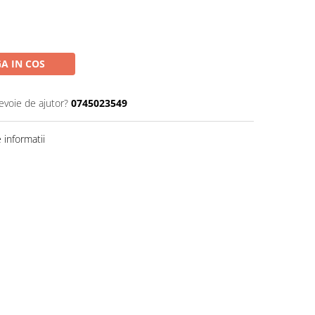
A IN COS
evoie de ajutor?
0745023549
informatii