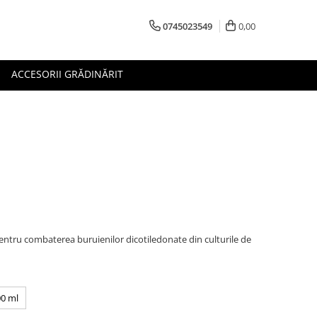
0745023549
0,00
ACCESORII GRĂDINĂRIT
pentru combaterea buruienilor dicotiledonate din culturile de
0 ml