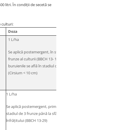
 litri. În condiţii de secetă se
culturi:
Doza
D
1 L/ha
Se aplică postemergent, în stadiul de 3-6
frunze al culturii (BBCH 13- 16) iar
buruienile se află în stadiul de 2-4 frunze
(Cirsium < 10 cm)
D
1 L/ha
Se aplică postemergent, primăvara, de la
stadiul de 3 frunze până la sfârșitul
înfrățitului (BBCH 13-29)