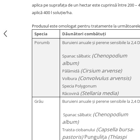
aplica pe suprafaţa de un hectar este cuprinsă între 200 – 400
aplică 400 l soluţie/ha.
Produsul
este omologat pentru tratamente la următoarele 
Specia
Dăunători combătuţi
Porumb
Buruieni anuale și perene sensibile la 2,4 
(Chenopodium
Spanac sălbatic
album)
(Cirsium arvense)
Pălămidă
(Convolvulus arvensis)
Volbura
Specia Polygonum
(Stellaria media)
Răcovină
Grâu
Buruieni anuale și perene sensibile la 2,4 
(Chenopodium
Spanac sălbatic
album)
(Capsella bursa-
Traista ciobanului
pastoris)
Pungulița
(Thlaspi