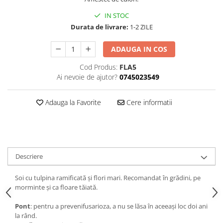
IN STOC
Durata de livrare:
1-2 ZILE
ADAUGA IN COS
Cod Produs:
FLA5
Ai nevoie de ajutor?
0745023549
Adauga la Favorite
Cere informatii
Descriere
Soi cu tulpina ramificată și flori mari. Recomandat în grădini, pe
morminte și ca floare tăiată.
Pont
: pentru a prevenifusarioza, a nu se lăsa în aceeași loc doi ani
la rând.