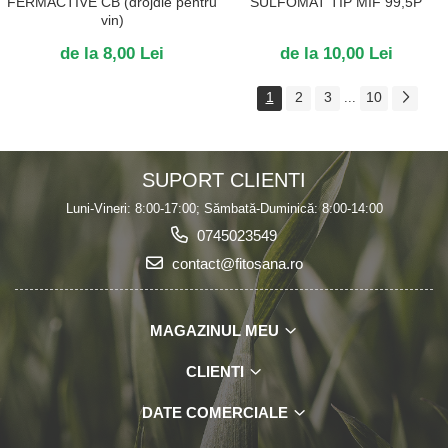
FERMACTIVE CB (drojdie pentru
SULFOMAT TIP MIF 99,5P
vin)
de la 8,00 Lei
de la 10,00 Lei
1
2
3
10
...
SUPORT CLIENTI
Luni-Vineri: 8:00-17:00; Sămbată-Duminică: 8:00-14:00
0745023549
contact@fitosana.ro
MAGAZINUL MEU
CLIENTI
DATE COMERCIALE