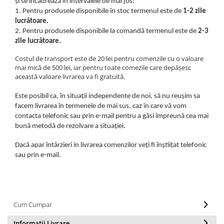
și se incadrează în intervalele de mai jos:
1.
Pentru produsele disponibile în stoc termenul este de
1-2 zile
lucrătoare.
2.
Pentru produsele disponibile la comandă termenul este de
2-3
zile lucrătoare.
Costul de transport este de 20 lei pentru comenzile cu o valoare
mai mică de 500 lei, iar pentru toate comezile care depășesc
această valoare livrarea va fi gratuită.
Este posibil ca, în situații independente de noi, să nu reușim sa
facem livrarea în termenele de mai sus, caz în care vă vom
contacta telefonic sau prin e-mail pentru a găsi împreună cea mai
bună metodă de rezolvare a situației.
Dacă apar întârzieri in livrarea comenzilor veți fi înștiițat telefonic
sau prin e-mail.
Cum Cumpar
Informatii Livrare