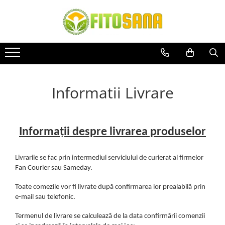
COMBATEREA BOLILOR ȘI DĂUNĂTORILOR
ÎNGRĂȘĂMINTE ȘI ADJUVANȚI
SEMINȚE
ERBICIDE
ADJUVANȚI
SEMINȚE LEGUME
FUNGICIDE
BIOSTIMULATORI
SEMINȚE DRAJATE
INSECTICIDE
ÎNGRĂȘĂMINTE
SEMINȚE PLANTE AROMATICE
Informatii Livrare
ACARICIDE
SEMINȚE PLANTE AROMATICE
ANUALE
MOLUSCOCIDE
SEMINȚE PLANTE AROMATICE
Informații despre livrarea produselor
PRODUSE SĂNĂTATE PUBLICĂ
PERENE
SEMINȚE FLORI
Livrarile se fac prin intermediul serviciului de curierat al firmelor
SEMINȚE FLORI ANUALE
Fan Courier sau Sameday.
SEMINȚE FLORI PERENE
Toate comezile vor fi livrate după confirmarea lor prealabilă prin
SEMINȚE GAZON
e-mail sau telefonic.
Termenul de livrare se calculează de la data confirmării comenzii