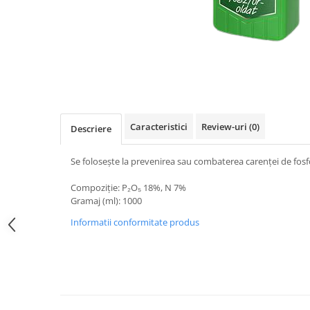
Caracteristici
Review-uri
(0)
Descriere
Se foloseşte la prevenirea sau combaterea carenţei de fosf
Compoziţie: P₂O₅ 18%, N 7%
Gramaj (ml): 1000
Informatii conformitate produs