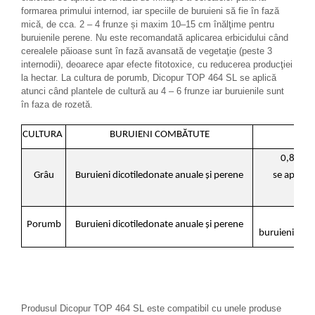
formarea primului internod, iar speciile de buruieni să fie în fază
mică, de cca. 2 – 4 frunze și maxim 10–15 cm înălţime pentru
buruienile perene. Nu este recomandată aplicarea erbicidului când
cerealele păioase sunt în fază avansată de vegetaţie (peste 3
internodii), deoarece apar efecte fitotoxice, cu reducerea producţiei
la hectar. La cultura de porumb, Dicopur TOP 464 SL se aplică
atunci când plantele de cultură au 4 – 6 frunze iar buruienile sunt
în faza de rozetă.
CULTURA
BURUIENI COMBĂTUTE
0,8 – 1,
Grâu
Buruieni dicotiledonate anuale şi perene
se aplică 
1,
Porumb
Buruieni dicotiledonate anuale şi perene
buruienile di
Produsul Dicopur TOP 464 SL este compatibil cu unele produse