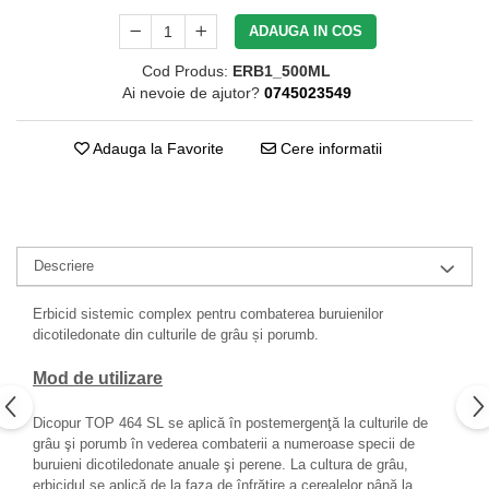
ADAUGA IN COS
Cod Produs:
ERB1_500ML
Ai nevoie de ajutor?
0745023549
Adauga la Favorite
Cere informatii
Descriere
Erbicid sistemic complex pentru combaterea buruienilor
dicotiledonate din culturile de grâu și porumb.
Mod de utilizare
Dicopur TOP 464 SL se aplică în postemergenţă la culturile de
grâu şi porumb în vederea combaterii a numeroase specii de
buruieni dicotiledonate anuale şi perene. La cultura de grâu,
erbicidul se aplică de la faza de înfrăţire a cerealelor până la