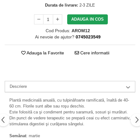
Durata de livrare:
2-3 ZILE
ADAUGA IN COS
Cod Produs:
AROM12
Ai nevoie de ajutor?
0745023549
Adauga la Favorite
Cere informatii
Descriere
Plantă medicinală anuală, cu tulpinăfoarte ramificată, înaltă de 40-
60 cm. Florile sunt albe sau roşu deschis.
Este folosită ca şi condiment pentru saramură, sosuri şi murături.
Din punct de vedere terapeutic se prepară ceai cu efect carminativ,
stimularea digestiei şi curăţarea sângelui.
Semănat
: martie