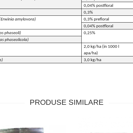
0,04% postfloral
0,3%
(Erwinia amylovora)
0,3% prefloral
0,04% postfloral
s phaseoli)
0,25%
s phaseolicola)
2,0 kg/ha (in 1000 l
apa/ha)
s)
3,0 kg/ha
PRODUSE SIMILARE