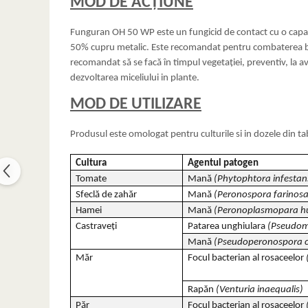
MOD DE ACŢIUNE
Funguran OH 50 WP este un fungicid de contact cu o capaci
50% cupru metalic. Este recomandat pentru combaterea boli
recomandat să se facă în timpul vegetației, preventiv, la av
dezvoltarea miceliului in plante.
MOD DE UTILIZARE
Produsul este omologat pentru culturile si in dozele din ta
Cultura
Agentul patogen
Tomate
Mană
(Phytophtora infestan
Sfeclă de zahăr
Mană
(Peronospora farinosa
Hamei
Mană
(Peronoplasmopara h
Castraveți
Patarea unghiulara
(Pseudom
Mană
(Pseudoperonospora c
Măr
Focul bacterian al rosaceelor
Rapăn
(Venturia inaequalis)
Păr
Focul bacterian al rosaceelor