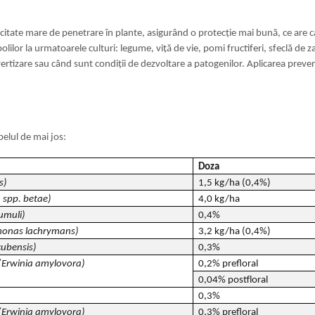
tate mare de penetrare în plante, asigurând o protecție mai bună, ce are c
lor la urmatoarele culturi: legume, viță de vie, pomi fructiferi, sfeclă d
ertizare sau când sunt condiții de dezvoltare a patogenilor. Aplicarea prevent
belul de mai jos:
Doza
s)
1,5 kg/ha (0,4%)
 spp. betae)
4,0 kg/ha
umuli)
0,4%
onas lachrymans)
3,2 kg/ha (0,4%)
ubensis)
0,3%
(Erwinia amylovora)
0,2% prefloral
0,04% postfloral
0,3%
(Erwinia amylovora)
0,3% prefloral