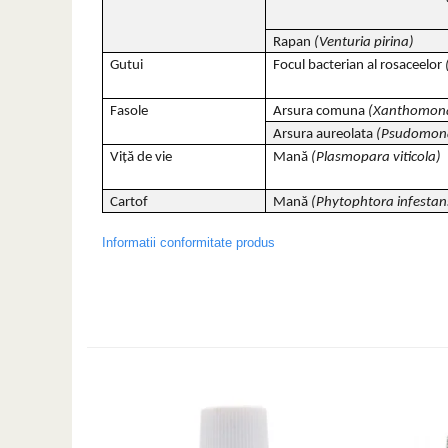
Rapan
(Venturia pirina)
Gutui
Focul bacterian al rosaceelor
Fasole
Arsura comuna
(Xanthomona
Arsura aureolata
(Psudomona
Viță de vie
Mană
(Plasmopara viticola)
Cartof
Mană
(Phytophtora infestan
Informatii conformitate produs