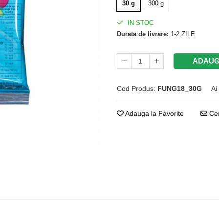
30 g
300 g
IN STOC
Durata de livrare:
1-2 ZILE
ADAUG
Cod Produs:
FUNG18_30G
Ai
Adauga la Favorite
Cer