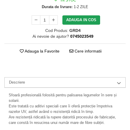
IN STOC
Durata de livrare:
1-2 ZILE
ADAUGA IN COS
Cod Produs:
GRD4
Ai nevoie de ajutor?
0745023549
Adauga la Favorite
Cere informatii
Descriere
Sfoară profesională folosită pentru palisarea legumelor în sere și
solarii.
Este tratată cu aditivi speciali care îi oferă protecție împotriva
razelor UV, astfel având o rezistență ridică în timp.
Are rezistență ridicată la rupere datorită procesului de fabricație,
care constă în resucirea unui număr mare de fibre subțiri.